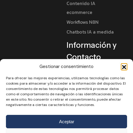
Contenido IA
ecommerce
Workflows N8N
Chatbots IA a medida
Información y
Contacto
Gestionar consentimiento
Jairo Cortés
Contacto
Para ofrecer las mejores experiencias, utilizamos tecnologías como las
cookies para almacenar y/o acceder a la información del dispositivo. El
Barcelona
consentimiento de estas tecnologías nos permitirá procesar datos
como el comportamiento de navegación o las identificaciones únicas
Madrid
en este sitio. No consentir o retirar el consentimiento, puede afectar
negativamente a ciertas características y funciones.
Valencia
Aceptar